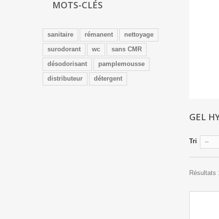
MOTS-CLÉS
sanitaire
rémanent
nettoyage
surodorant
wc
sans CMR
désodorisant
pamplemousse
distributeur
détergent
GEL H
Tri
--
Résultats 1