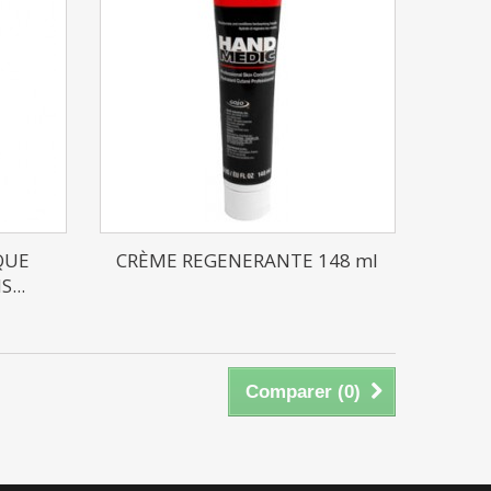
QUE
CRÈME REGENERANTE 148 ml
...
Comparer (
0
)