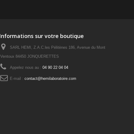
Informations sur votre boutique
SARL HEMI, Z.A.C.les Pélitènes 186, Avenue du Mont
Ventoux 84450 JONQUERETTES
Appelez nous au :
04 90 22 04 04
E-mail :
contact@hemilaboratoire.com